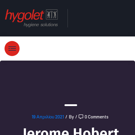
19 Απριλίου 2021
/
By
/
0 Comments
Jerome Hobert