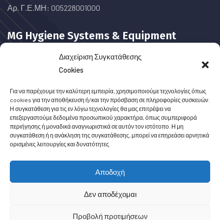
Αρ. Γ.Ε.ΜΗ: 005228001000
MG Hygiene Systems & Equipment
Διαχείριση Συγκατάθεσης
Cookies
Η εταιρία MG
Hygiene Systems & Equipment είναι
Για να παρέχουμε την καλύτερη εμπειρία, χρησιμοποιούμε τεχνολογίες όπως
cookies για την αποθήκευση ή/και την πρόσβαση σε πληροφορίες συσκευών.
αποκλειστικός προμηθευτής της ελβετικής εταιρείας Hygolet
Η συγκατάθεση για τις εν λόγω τεχνολογίες θα μας επιτρέψει να
στην Ελλάδα.
επεξεργαστούμε δεδομένα προσωπικού χαρακτήρα, όπως συμπεριφορά
περιήγησης ή μοναδικά αναγνωριστικά σε αυτόν τον ιστότοπο. Η μη
συγκατάθεση ή η ανάκληση της συγκατάθεσης, μπορεί να επηρεάσει αρνητικά
Από το 1997, στο πλάι του επαγγελματία με σεβασμό στις
ορισμένες λειτουργίες και δυνατότητες.
ανάγκες και προτεραιότητες του πελάτη.
Αποδοχή
Δεν αποδέχομαι
© MG Hygiene Systems & Equipment, All Rights Reserved.
Προβολή προτιμήσεων