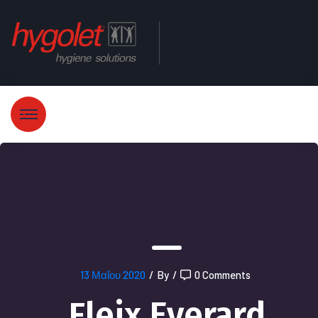
13 Μαΐου 2020
/
By
/
0 Comments
Fleix Everard