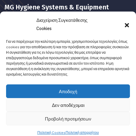
MG Hygiene Systems & Equipment
Διαχείριση Συγκατάθεσης
Cookies
Η εταιρία MG
Hygiene Systems & Equipment είναι
Για να παρέχουμε την καλύτερη εμπειρία, χρησιμοποιούμε τεχνολογίες όπως
cookies για την αποθήκευση ή/και την πρόσβαση σε πληροφορίες συσκευών.
αποκλειστικός προμηθευτής της ελβετικής εταιρείας Hygolet
Η συγκατάθεση για τις εν λόγω τεχνολογίες θα μας επιτρέψει να
στην Ελλάδα.
επεξεργαστούμε δεδομένα προσωπικού χαρακτήρα, όπως συμπεριφορά
περιήγησης ή μοναδικά αναγνωριστικά σε αυτόν τον ιστότοπο. Η μη
συγκατάθεση ή η ανάκληση της συγκατάθεσης, μπορεί να επηρεάσει αρνητικά
Από το 1997, στο πλάι του επαγγελματία με σεβασμό στις
ορισμένες λειτουργίες και δυνατότητες.
ανάγκες και προτεραιότητες του πελάτη.
Αποδοχή
Δεν αποδέχομαι
© MG Hygiene Systems & Equipment, All Rights Reserved.
Προβολή προτιμήσεων
Privacy Policy
Terms & Conditions
Πολιτική Cookies
Πολιτική απορρήτου